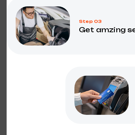
Step 03
Get amzing s