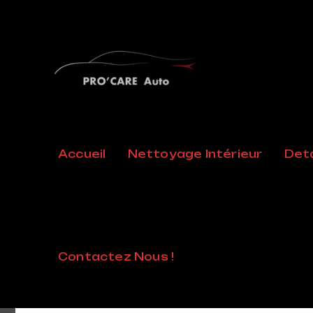
Full Serv
Accueil
Nettoyage Intérieur
Deta
Home
/
Mediacard
/
Full Services Wash
Contactez Nous !