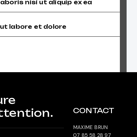
boris nisi ut aliquip ex ea
ut labore et dolore
ure
ttention.
CONTACT
MAXIME BRUN
07 85 58 28 97